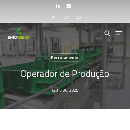
Skip
LINKEDIN
EMAIL
to
PT
EN
ES
main
Menu
content
search
Recrutamento
Operador de Produção
Junho 30, 2025