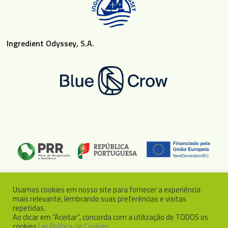
Ingredient Odyssey, S.A.
Usamos cookies em nosso site para fornecer a experiência
© 2026 EntoGreen. Ingredient Odyssey, S.A. Concept & Design
mais relevante, lembrando suas preferências e visitas
repetidas.
BinaryDragon®
Ao clicar em “Aceitar”, concorda com a utilização de TODOS os
cookies
Ler Política de Cookies
.