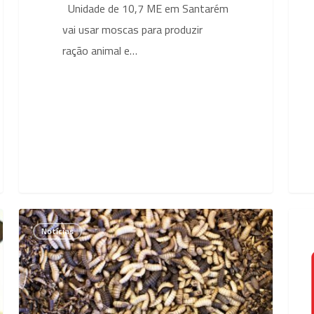
Unidade de 10,7 ME em Santarém
vai usar moscas para produzir
ração animal e…
Utilização
Inve
Notícias
de
de
insectos
Sant
permite
produzir