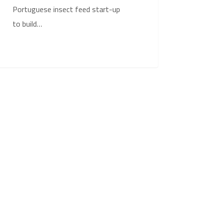
Portuguese insect feed start-up
to build…
Notícias
tos
ar