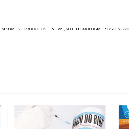
EM SOMOS
PRODUTOS
INOVAÇÃO E TECNOLOGIA
SUSTENTABI
Unidade
Artig
Notícias
de
Revi
10,7
Agro