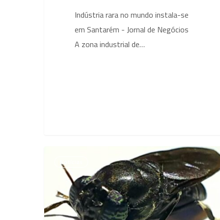
Indústria rara no mundo instala-se
em Santarém - Jornal de Negócios
A zona industrial de…
Investimento
Notícias
de
15
milhões
em