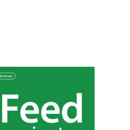
green
Notícias
ação
trução
de