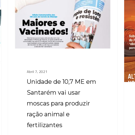
ME
em
Santarém
vai
usar
moscas
para
produzir
Abril 7, 2021
ração
Unidade de 10,7 ME em
animal
Santarém vai usar
e
moscas para produzir
fertilizantes
ração animal e
fertilizantes