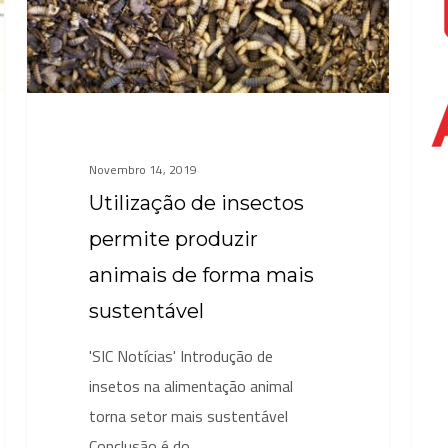
animais
de
forma
mais
sustentável
Novembro 14, 2019
Utilização de insectos
permite produzir
animais de forma mais
sustentável
'SIC Notícias' Introdução de
insetos na alimentação animal
torna setor mais sustentável
Conclusão é do…