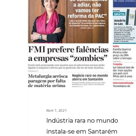
mundo
instala-
se
em
Santarém
Abril 7, 2021
Indústria rara no mundo
instala-se em Santarém