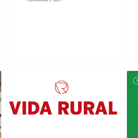
Artigo
Ento
Notícias
Vida
inicia
Rural
oper
para
cons
de
unida