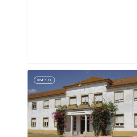
Financiamento
Notícias
FeedInov