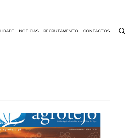
PT
EN
ES
sear
LIDADE
NOTÍCIAS
RECRUTAMENTO
CONTACTOS
o
Notícias
sta
tejo