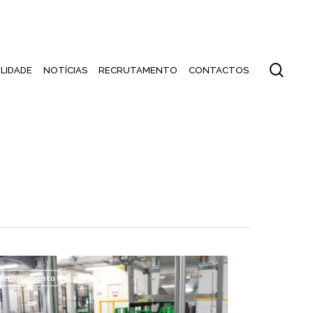
PT
EN
ES
sear
LIDADE
NOTÍCIAS
RECRUTAMENTO
CONTACTOS
ador
Recrutamento
ução