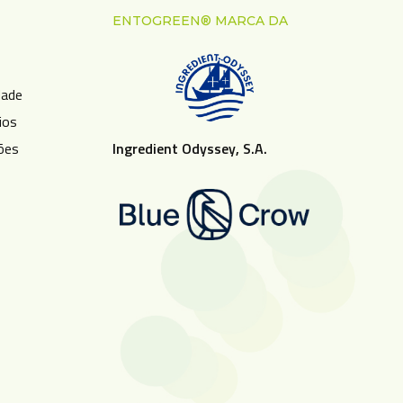
ENTOGREEN® MARCA DA
s
dade
ios
ões
Ingredient Odyssey, S.A.