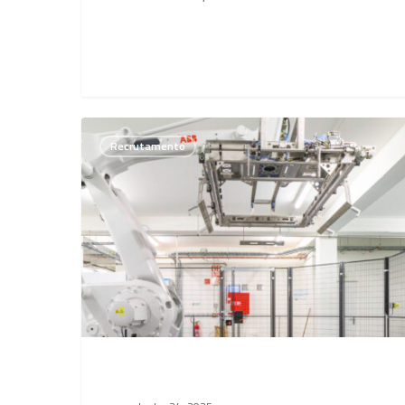
Sub-
Recrutamento
Chef
de
Turno
Produção