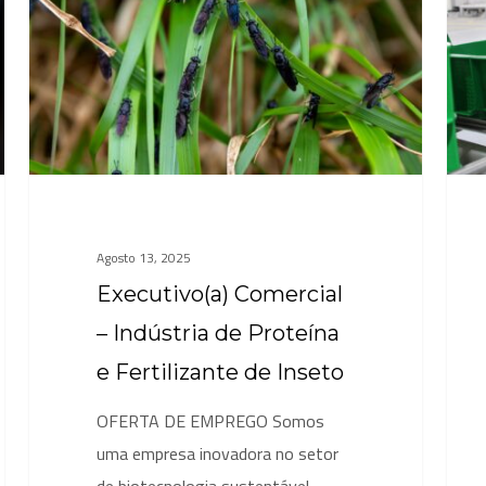
Indústria
de
Proteína
e
Fertilizante
de
Inseto
Agosto 13, 2025
Executivo(a) Comercial
– Indústria de Proteína
e Fertilizante de Inseto
OFERTA DE EMPREGO Somos
uma empresa inovadora no setor
de biotecnologia sustentável,