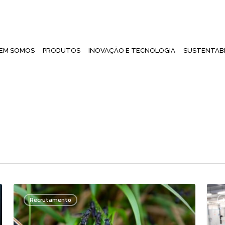
EM SOMOS
PRODUTOS
INOVAÇÃO E TECNOLOGIA
SUSTENTABI
Executivo(a)
Oper
Recrutamento
Comercial
de
–
Prod