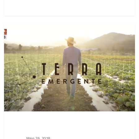
EntoGreen
Notícias
no
Programa
Terra
Emergente
da
SIC
Notícias
Maio 26, 2018