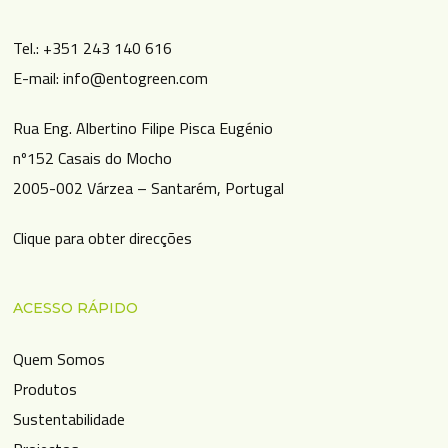
sobre inovação e Prémio CA
Tel.: +351 243 140 616
Na EntoGreen interagimos com diversos
E-mail: info@entogreen.com
parceiros no sentido de melhorar nosso
Rua Eng. Albertino Filipe Pisca Eugénio
ambiente. Nesse sentido participamos…
nº152 Casais do Mocho
2005-002 Várzea – Santarém, Portugal
Clique para obter direcções
ACESSO RÁPIDO
Quem Somos
Produtos
Sustentabilidade