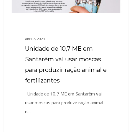
moscas
para
produzir
ração
Abril 7, 2021
animal
Unidade de 10,7 ME em
e
fertilizantes
Santarém vai usar moscas
para produzir ração animal e
fertilizantes
Unidade de 10,7 ME em Santarém vai
usar moscas para produzir ração animal
e…