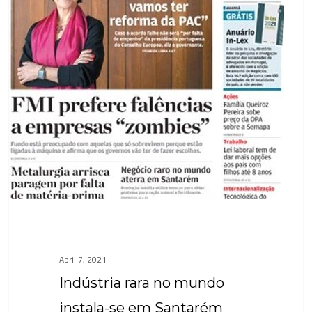
instala-
se
em
Santarém
Abril 7, 2021
Indústria rara no mundo
instala-se em Santarém