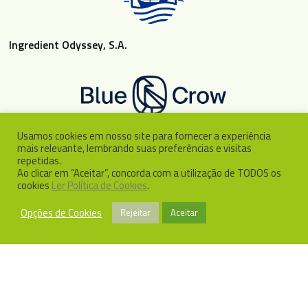
Ingredient Odyssey, S.A.
Usamos cookies em nosso site para fornecer a experiência
mais relevante, lembrando suas preferências e visitas
repetidas.
Ao clicar em “Aceitar”, concorda com a utilização de TODOS os
cookies
Ler Política de Cookies
.
Opções de Cookies
Rejeitar
Aceitar
© 2026 EntoGreen. Ingredient Odyssey, S.A. Concept & Design
BinaryDragon®
facebook
youtube
google-
phone
email