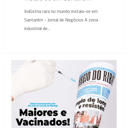
Indústria rara no mundo instala-se em
Santarém - Jornal de Negócios A zona
industrial de…
Unidade
Notícias
de
10,7
ME
em
Santarém
vai
usar