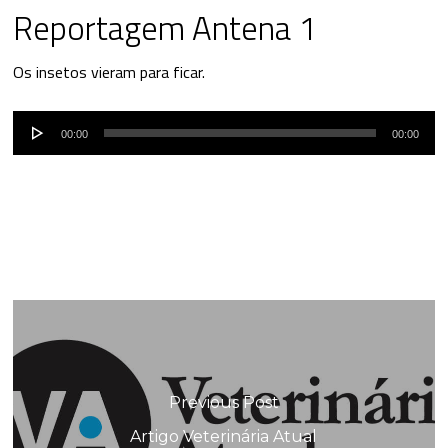
Reportagem Antena 1
Os insetos vieram para ficar.
Reprodutor
00:00
00:00
de
áudio
Previous Post
Artigo Veterinária Atual