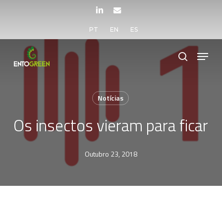
Skip
LINKEDIN
EMAIL
to
PT
EN
ES
main
Menu
content
search
Notícias
Os insectos vieram para ficar
Outubro 23, 2018